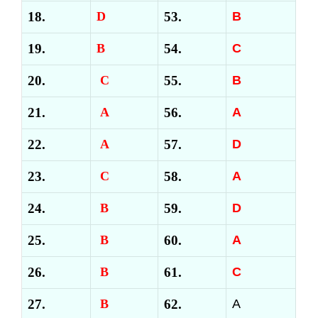
18.
D
53.
B
19.
B
54.
C
20.
C
55.
B
21.
A
56.
A
22.
A
57.
D
23.
C
58.
A
24.
B
59.
D
25.
B
60.
A
26.
B
61.
C
27.
B
62.
A