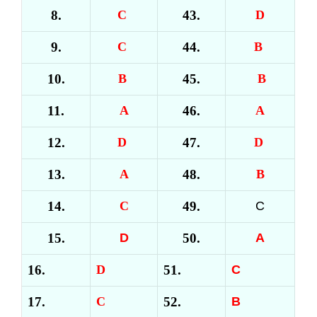
8.
C
43.
D
9.
C
44.
B
10.
B
45.
B
11.
A
46.
A
12.
D
47.
D
13.
A
48.
B
14.
C
49.
C
15.
D
50.
A
16.
D
51.
C
17.
C
52.
B