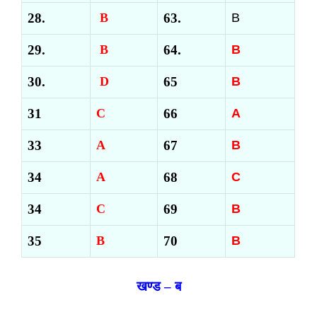
28.
B
63.
B
29.
B
64.
B
30.
D
65
B
31
C
66
A
33
A
67
B
34
A
68
C
34
C
69
B
35
B
70
B
खण्ड – ब