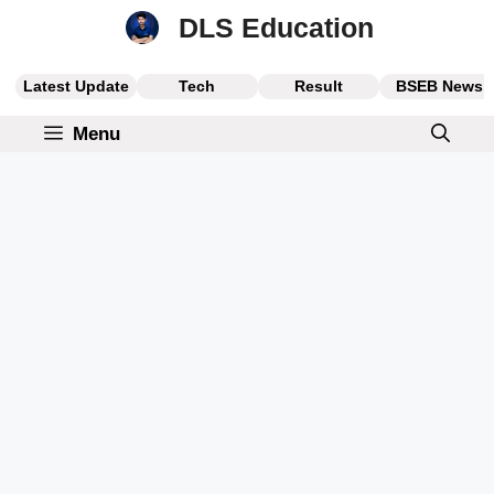
Skip
DLS Education
to
content
Latest Update
Tech
Result
BSEB News
Menu