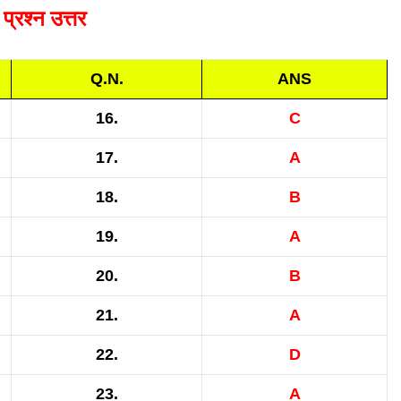
ठ प्रश्न उत्तर
Q.N.
ANS
16.
C
17.
A
18.
B
19.
A
20.
B
21.
A
22.
D
23.
A