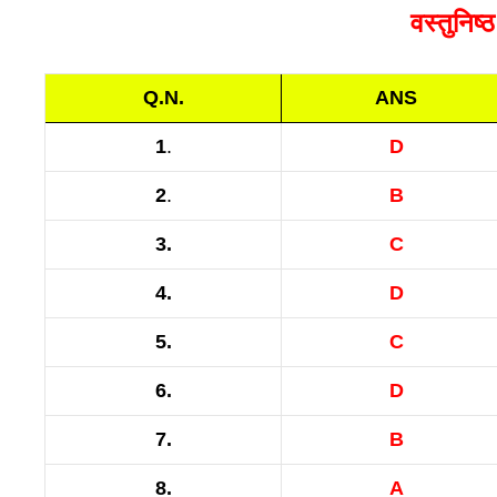
वस्तुनिष्
Q.N.
ANS
1
.
D
2
.
B
3.
C
4.
D
5.
C
6.
D
7.
B
8.
A