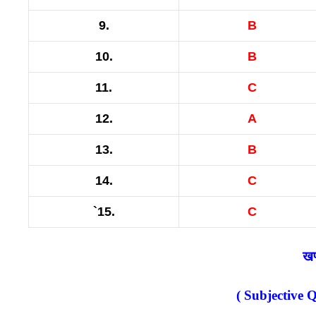
9.
B
10.
B
11.
C
12.
A
13.
B
14.
C
`15.
C
खण
( Subjective 