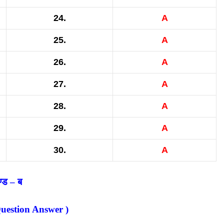
24.
A
25.
A
26.
A
27.
A
28.
A
29.
A
30.
A
्ड – ब
Question Answer )