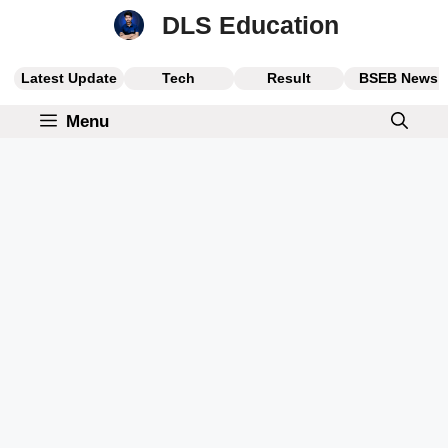
Skip
DLS Education
to
content
Latest Update
Tech
Result
BSEB News
Menu