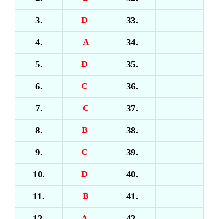
3.
D
33.
4.
A
34.
5.
D
35.
6.
C
36.
7.
C
37.
8.
B
38.
9.
C
39.
10.
D
40.
11.
B
41.
12.
A
42.