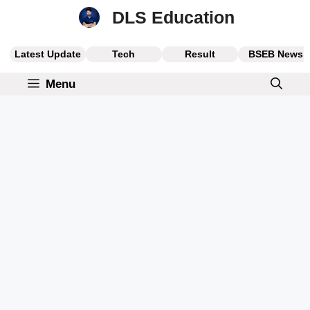
Skip
DLS Education
to
content
Latest Update
Tech
Result
BSEB News
Menu