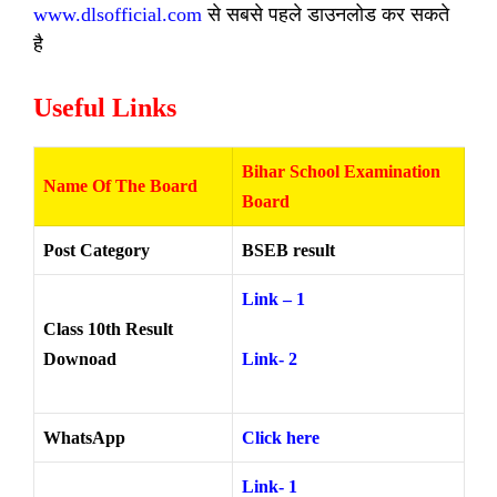
www.dlsofficial.com
से सबसे पहले डाउनलोड कर सकते
है
Useful Links
Bihar School Examination
Name Of The Board
Board
Post Category
BSEB result
Link – 1
Class 10th Result
Downoad
Link- 2
WhatsApp
Click here
Link- 1