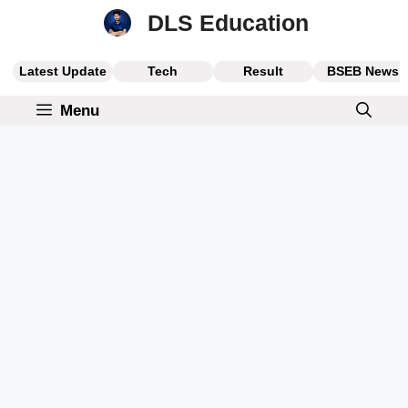
Skip
DLS Education
to
content
Latest Update
Tech
Result
BSEB News
Menu