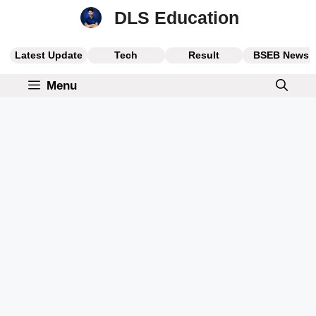
Skip
DLS Education
to
content
Latest Update
Tech
Result
BSEB News
Menu