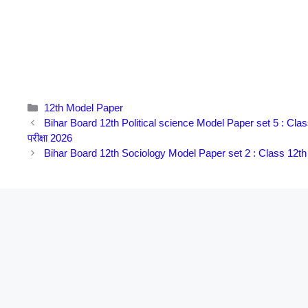
Categories
12th Model Paper
Bihar Board 12th Political science Model Paper set 5 : Class
परीक्षा 2026
Bihar Board 12th Sociology Model Paper set 2 : Class 12th S