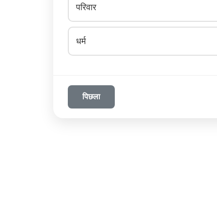
परिवार
धर्म
पिछला