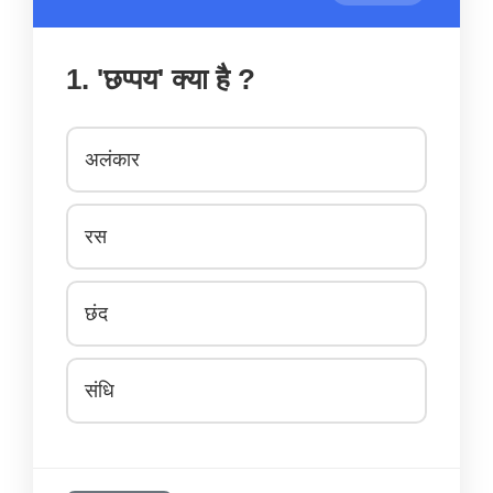
1. 'छप्पय' क्या है ?
अलंकार
रस
छंद
संधि