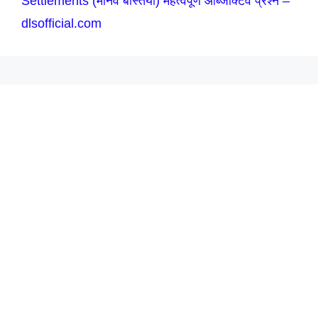
Settlements (मानव बस्तियाँ) महत्वपूर्ण ऑब्जेक्टिव प्रश्न –
dlsofficial.com