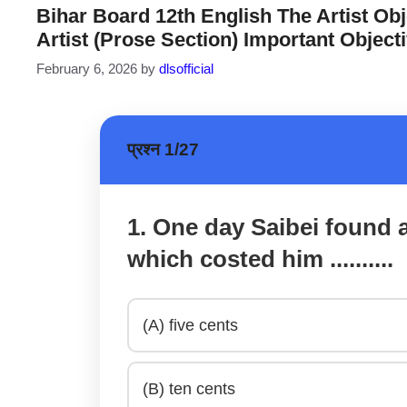
Bihar Board 12th English The Artist Objective
Artist (Prose Section) Important Object
February 6, 2026
by
dlsofficial
प्रश्न 1/27
1. One day Saibei found 
which costed him ..........
(A) five cents
(B) ten cents