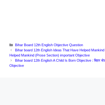
Categories
Bihar Board 12th English Objective Question
Bihar board 12th English Ideas That Have Helped Mankind Objec
Helped Mankind (Prose Section) important Objective
Bihar board 12th English A Child Is Born Objective : बिहार बोर्ड
Objective