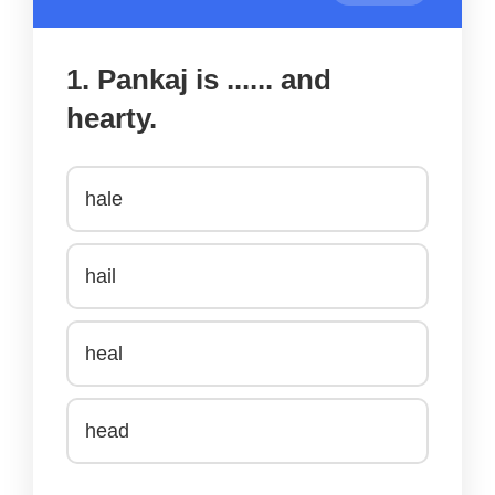
1. Pankaj is ...... and
hearty.
hale
hail
heal
head