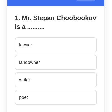
1. Mr. Stepan Choobookov
is a ..........
lawyer
landowner
writer
poet