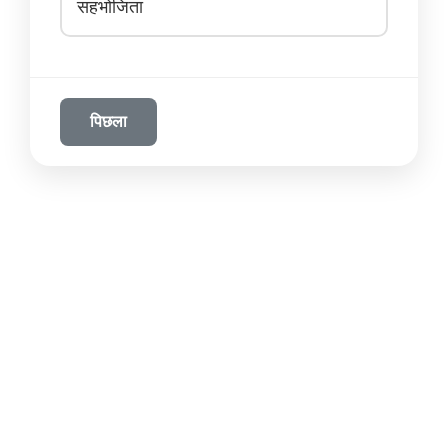
सहभोजिता
पिछला