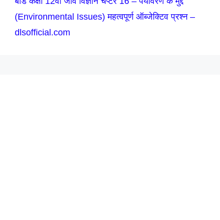
बोर्ड कक्षा 12वीं जीव विज्ञान चैप्टर 16 – पर्यावरण के मुद्दे
(Environmental Issues) महत्वपूर्ण ऑब्जेक्टिव प्रश्न –
dlsofficial.com