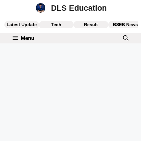
Skip
DLS Education
to
content
Latest Update
Tech
Result
BSEB News
Menu