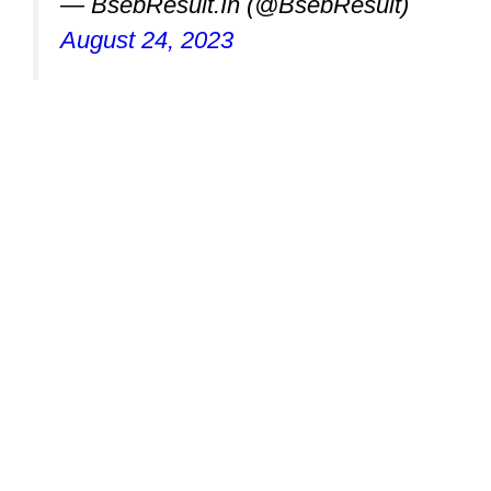
— BsebResult.In (@BsebResult)
August 24, 2023