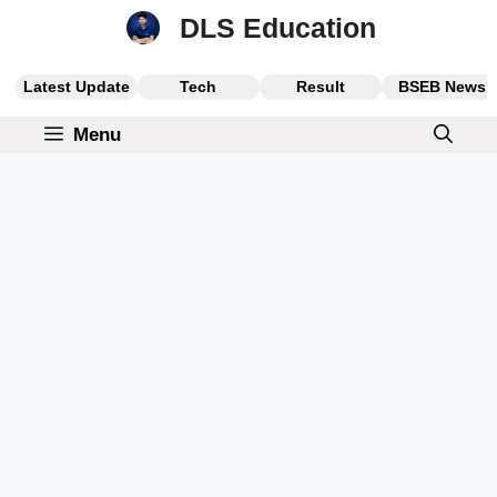
Skip
DLS Education
to
content
Latest Update
Tech
Result
BSEB News
Menu