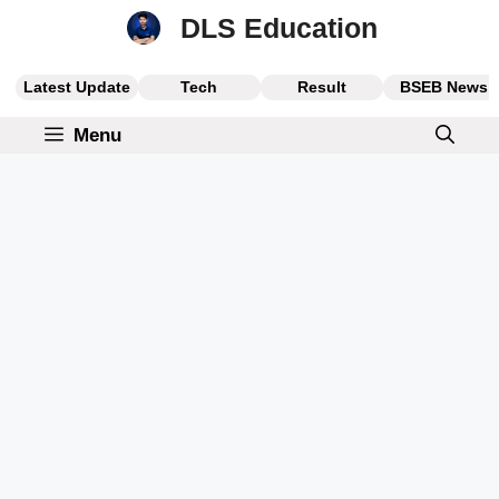
Skip
DLS Education
to
content
Latest Update
Tech
Result
BSEB News
Menu