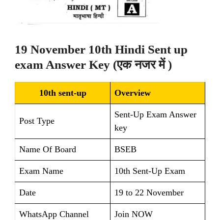
19 November 10th Hindi Sent up
exam Answer Key (एक नजर में )
10th sent-up
Overview
Sent-Up Exam Answer
Post Type
key
Name Of Board
BSEB
Exam Name
10th Sent-Up Exam
Date
19 to 22 November
WhatsApp Channel
Join NOW