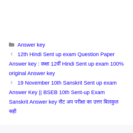
Categories
Answer key
12th Hindi Sent up exam Question Paper
Answer key : कक्षा 12वीं Hindi Sent up exam 100%
original Answer key
19 November 10th Sanskrit Sent up exam
Answer Key || BSEB 10th Sent-up Exam
Sanskrit Answer key सेंट अप परीक्षा का उत्तर बिलकुल
सही