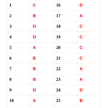
1
C
16
D
2
B
17
A
3
D
18
C
4
D
19
C
5
A
20
C
6
B
21
C
7
B
22
A
8
B
23
A
9
D
24
D
10
A
25
B