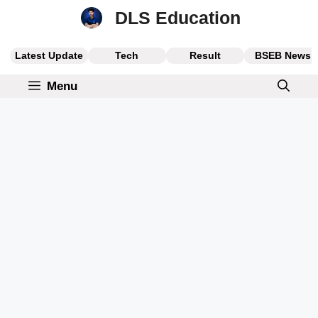
Skip
DLS Education
to
content
Latest Update
Tech
Result
BSEB News
Menu