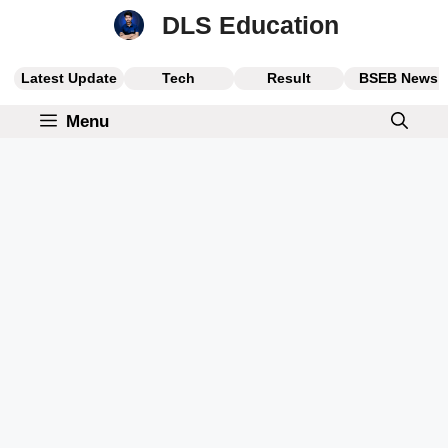
Skip
DLS Education
to
content
Latest Update
Tech
Result
BSEB News
Menu