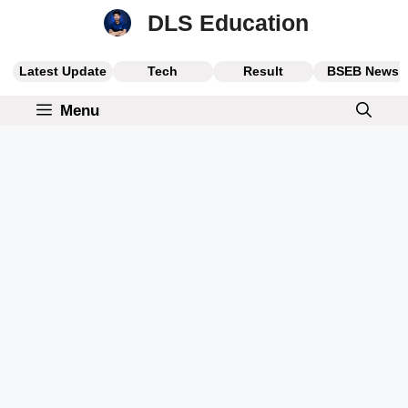
Skip
DLS Education
to
content
Latest Update
Tech
Result
BSEB News
Menu