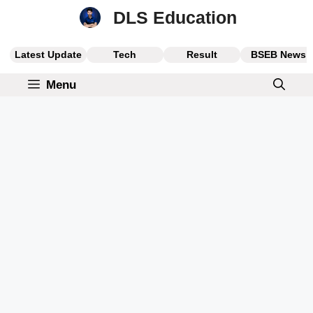
Skip
DLS Education
to
content
Latest Update
Tech
Result
BSEB News
Menu