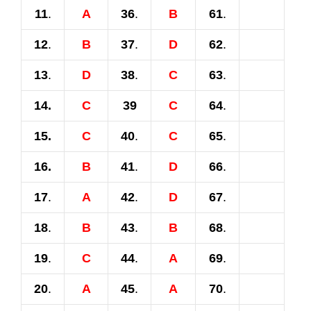
11
.
A
36
.
B
61
.
12
.
B
37
.
D
62
.
13
.
D
38
.
C
63
.
14.
C
39
C
64
.
15.
C
40
.
C
65
.
16.
B
41
.
D
66
.
17
.
A
42
.
D
67
.
18
.
B
43
.
B
68
.
19
.
C
44
.
A
69
.
20
.
A
45
.
A
70
.