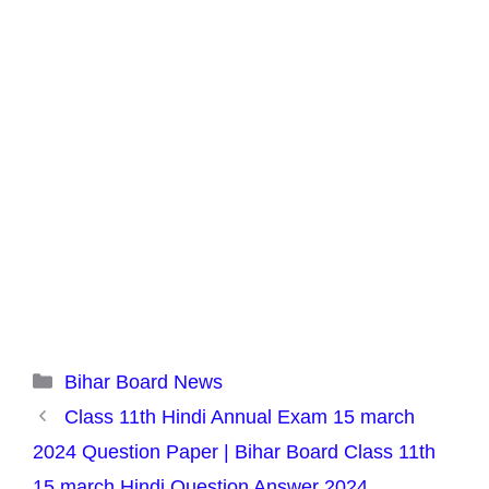
Categories
Bihar Board News
Class 11th Hindi Annual Exam 15 march
2024 Question Paper | Bihar Board Class 11th
15 march Hindi Question Answer 2024