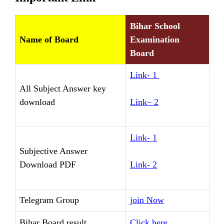
Bihar School
Name of Board
Examination
Board
Link- 1
All Subject Answer key
download
Link
– 2
Link- 1
Subjective Answer
Download PDF
Link- 2
Telegram Group
join Now
Bihar Board result
Click here