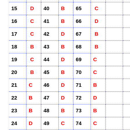
15
D
40
B
65
C
16
C
41
B
66
D
17
C
42
D
67
B
18
B
43
B
68
B
19
C
44
D
69
C
20
B
45
B
70
C
21
C
46
D
71
B
22
B
47
D
72
D
23
B
48
B
73
B
24
D
49
C
74
C