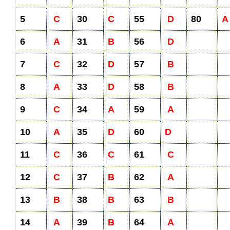
5
C
30
C
55
D
80
A
6
A
31
B
56
D
7
C
32
D
57
B
8
A
33
D
58
B
9
C
34
A
59
A
10
A
35
D
60
D
11
C
36
C
61
C
12
C
37
B
62
A
13
B
38
B
63
B
14
A
39
B
64
A