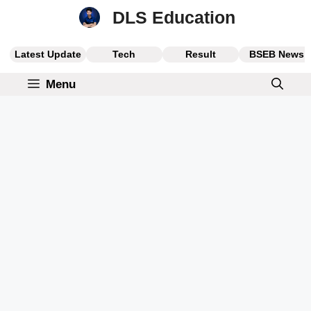
Skip
DLS Education
to
content
Latest Update
Tech
Result
BSEB News
Menu