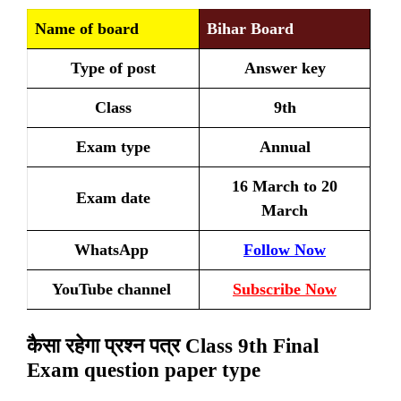
Name of board
Bihar Board
Type of post
Answer key
Class
9th
Exam type
Annual
16 March to 20
Exam date
March
WhatsApp
Follow Now
YouTube channel
Subscribe Now
कैसा रहेगा प्रश्न पत्र Class 9th Final
Exam question paper type