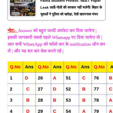
Patna Student Protest: NEET Paper
Leak लाठी-गोली की सरकार नहीं चलेगी! बिहार के
युवाओं ने पुलिस को खदेड़ा, देखें खतरनाक मंजर
नोट:-
Answer को बहुत जल्दी अपफेट कर दिया जायेगा |
इसकी जानकारी सबसे पहले Whatsapp पर दिया जायेगा तो |
आप सभी WhatsApp को फॉलो कर के notification ऑन कर
लें | और यह बार बार चेक करते रहें |
Q.No
Ans
Q.No
Ans
Q.No
Ans
Q.No
A
1
D
26
A
51
C
76
B
2
C
27
D
52
B
77
C
3
B
28
B
53
B
78
A
4
D
29
C
54
A
79
A